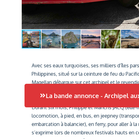
Avec ses eaux turquoises, ses milliers d’îles p
Philippines, situé sur la ceinture de feu du Pacif
Magellan débarque sur cet archipel et le revend
espagnole font aujourd’hui des Philippines le s
La bande annonce - Archipel aux
religieuses tendent parfois vers des extrêmes.
Durant six mois, Philippe et Maricris JACQ (elle
locomotion, à pied, en bus, en jeepney (transpo
embarcation à balancier), en ferry, pour aller à 
s’exprime lors de nombreux festivals hauts en c