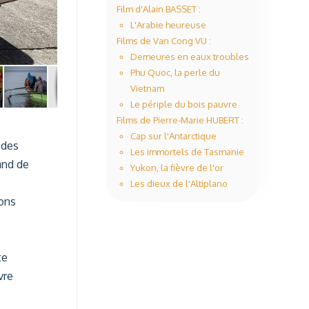
Film d'Alain BASSET :
L'Arabie heureuse
Films de Van Cong VU :
Demeures en eaux troubles
Phu Quoc, la perle du
Vietnam
Le périple du bois pauvre
Films de Pierre-Marie HUBERT :
Cap sur l'Antarctique
 des
Les immortels de Tasmanie
nand de
Yukon, la fièvre de l'or
Les dieux de l'Altiplano
ions
te
vre