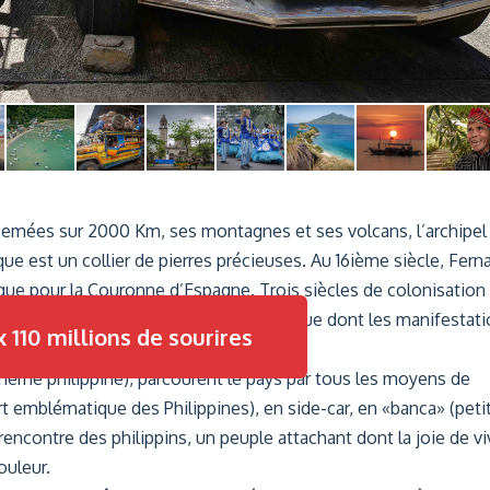
arsemées sur 2000 Km, ses montagnes et ses volcans, l’archipel
ique est un collier de pierres précieuses. Au 16ième siècle, Fer
ique pour la Couronne d’Espagne. Trois siècles de colonisation
eul pays d’Asie majoritairement catholique dont les manifestat
 110 millions de sourires
-même philippine), parcourent le pays par tous les moyens de
rt emblématique des Philippines), en side-car, en «banca» (peti
la rencontre des philippins, un peuple attachant dont la joie de vi
ouleur.