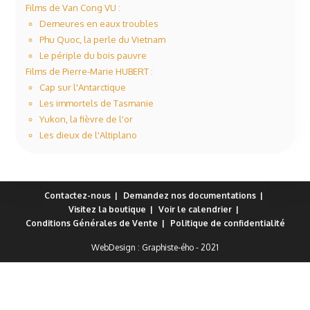
Films de Van Cong VU :
Demeures en eaux troubles
Phu Quoc, la perle du Vietnam
Le périple du bois pauvre
Films de Pierre-Marie HUBERT :
Cap sur l'Antarctique
Les immortels de Tasmanie
Yukon, la fièvre de l'or
Les dieux de l'Altiplano
Contactez-nous
Demandez nos documentations
Visitez la boutique
Voir le calendrier
Conditions Générales de Vente
Politique de confidentialité
WebDesign :
Graphiste-ého
- 2021