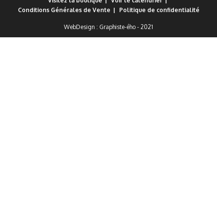
Visitez la boutique
Voir le calendrier
Conditions Générales de Vente
Politique de confidentialité
WebDesign :
Graphiste-ého
- 2021