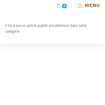
Skip
MENU
0
to
Non classé
content
Il n’y a aucun article publié actuellement dans cette
catégorie.