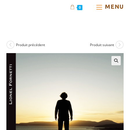
Skip
MENU
0
to
Album 200 000 Years After
content
– CD
Produit précédent
Produit suivant
🔍