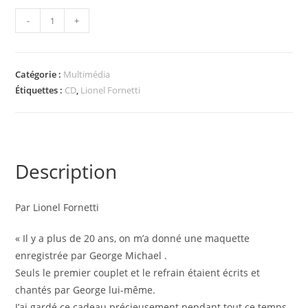
quantité
-
+
AJOUTER AU PANIER
de
Album
200
Catégorie :
Multimédia
000
Étiquettes :
CD
,
Lionel Fornetti
Years
After
-
CD
Description
Par Lionel Fornetti
« Il y a plus de 20 ans, on m’a donné une maquette
enregistrée par George Michael .
Seuls le premier couplet et le refrain étaient écrits et
chantés par George lui-même.
J’ai gardé ce cadeau précieusement pendant tout ce temps.