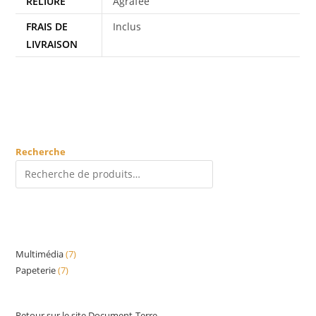
RELIURE
Agrafée
FRAIS DE
Inclus
LIVRAISON
Recherche
RECHERCHE
Multimédia
7
7
Papeterie
7
7
produits
produits
Retour sur le site Document-Terre