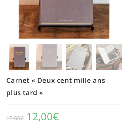
Carnet « Deux cent mille ans
plus tard »
Le
12,00
€
Le
prix
prix
15,00
€
initial
actuel
était :
est :