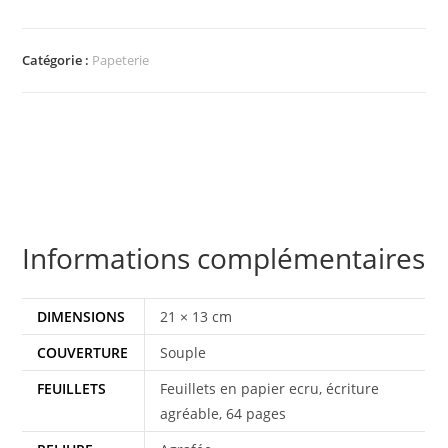
de
Carnet
"Deux
Catégorie :
Papeterie
cent
mille
ans
plus
tard"
Informations complémentaires
DIMENSIONS
21 × 13 cm
COUVERTURE
Souple
FEUILLETS
Feuillets en papier ecru, écriture
agréable, 64 pages