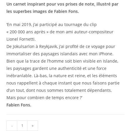
15,00€.
12,00€.
Un carnet inspirant pour vos prises de note, illustré par
les superbes images de Fabien Fons.
‘En mai 2019, j’ai participé au tournage du clip
« 200 000 ans après » de mon ami auteur-compositeur
Lionel Fornetti.
De Jokulsarlon à Reykjavik, j’ai profité de ce voyage pour
immortaliser des paysages islandais avec mon iPhone.
Bien que la trace de l’homme soit bien visible en Islande,
les paysages gardent une authenticité et une force
inébranlable. Là-bas, la nature est reine, et les éléments
nous rappellent à chaque instant que nous faisons partie
d’un tout, dont nous sommes totalement dépendants.
Mais pour combien de temps encore ?’
Fabien Fons.
quantité
-
+
AJOUTER AU PANIER