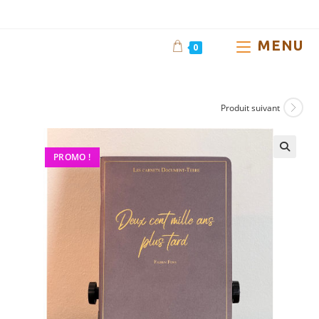
Skip
to
content
MENU
0
Carnet
Produit suivant
PROMO !
🔍